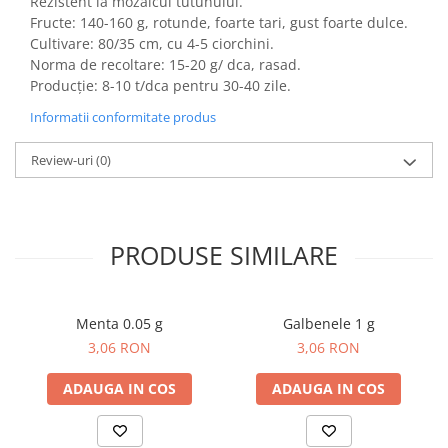
Rezistent la mozaicul tutunului.
Dovlecel Ornamental
Fructe: 140-160 g, rotunde, foarte tari, gust foarte dulce.
Dovleci Ornamentali
Cultivare: 80/35 cm, cu 4-5 ciorchini.
Erigeron
Norma de recoltare: 15-20 g/ dca, rasad.
Producţie: 8-10 t/dca pentru 30-40 zile.
Esoltia
Euphorbia
Informatii conformitate produs
Filimica
Review-uri
(0)
Floare De Cristal
Floare De Macaleandru
Floarea Miresei
Floarea Pasiunii
PRODUSE SIMILARE
Floarea Soarelui
Flori Anuale Pitice
Menta 0.05 g
Galbenele 1 g
Flori De Piatra
3,06 RON
3,06 RON
Fluturas
Fumoasa Noptii
ADAUGA IN COS
ADAUGA IN COS
Galbenele
Gazania