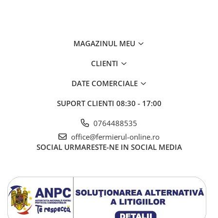
Gherghina
Iarba De Soaldina
Imortele
Lagurus
MAGAZINUL MEU
Lampion Chinezesc
CLIENTI
Latirus
Lavanda
DATE COMERCIALE
Lilicele
SUPORT CLIENTI
08:30 - 17:00
Limonium
Lipscanoaice
0764488535
Lobelia
office@fermierul-online.ro
Lobularia
SOCIAL
URMARESTE-NE IN SOCIAL MEDIA
Lopatea
Luffa
Malope
Mararite
Maturica
Menta