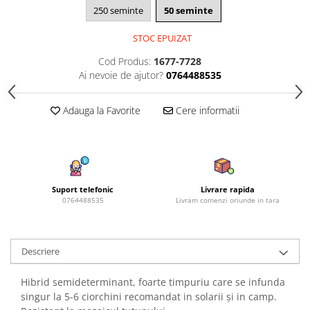
250 seminte
50 seminte
Azalee
Banutei
STOC EPUIZAT
Barba Imparatului
Cod Produs:
1677-7728
Brumarele
Ai nevoie de ajutor?
0764488535
Cactus
Caldarusa
Adauga la Favorite
Cere informatii
Carciumareasa
Carciumareasa
Castravete Decor
Ciubotica Cucului
Suport telefonic
Livrare rapida
Clarkia
0764488535
Livram comenzi oriunde in tara
Clopotei
Cobea
Convolvulus
Descriere
Crizanteme
Hibrid semideterminant, foarte timpuriu care se infunda
Dahlia
singur la 5-6 ciorchini recomandat in solarii şi in camp.
Degetul Rosu