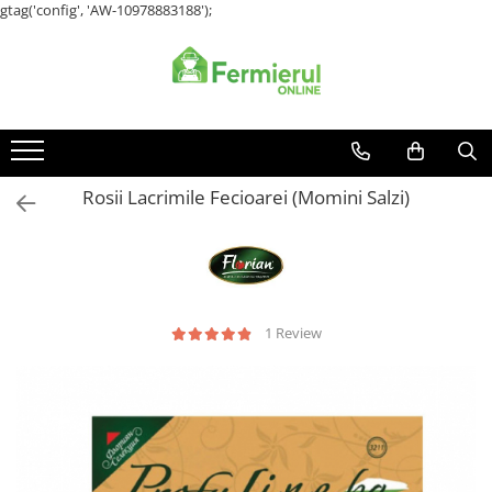
gtag('config', 'AW-10978883188');
Toate Produsele
Semințe
Cultură Mare
Porumb
Rosii Lacrimile Fecioarei (Momini Salzi)
Floarea Soarelui
Grau, orz
Lucerna
Rapita
Mazare furajera
1 Review
Sfecla furajera
Sparceta
Flori și Plante Ornamentale
Condurul doamnei
Craite