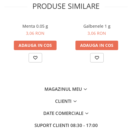
PRODUSE SIMILARE
Gazania
Gherghina
Iarba De Soaldina
Menta 0.05 g
Galbenele 1 g
Imortele
3,06 RON
3,06 RON
Lagurus
Lampion Chinezesc
ADAUGA IN COS
ADAUGA IN COS
Latirus
Lavanda
Lilicele
Limonium
Lipscanoaice
MAGAZINUL MEU
Lobelia
Lobularia
CLIENTI
Lopatea
Luffa
DATE COMERCIALE
Malope
SUPORT CLIENTI
08:30 - 17:00
Mararite