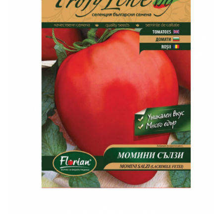
Creasta cocosului
Garoafe
Gazon
Gura leului
Muscate
Ochiul boului
Panselute
Petunii
Regina noptii
Zorele
Altele
Abutilon
Albastrita
Albita
Amaranthus
Amestec Alpin
Amestec Japonez