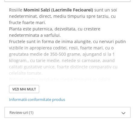
Degetul Rosu
Rosiile
Momini Salzi (Lacrimile Fecioarei)
sunt un soi
Dovlecel Ornamental
nedeterminat, direct, mediu timpuriu spre tarziu, cu
Dovleci Ornamentali
fructe foarte mari.
Planta este puternica, dezvoltata, cu crestere
Erigeron
nedeterminata a varfului.
Esoltia
Fructele sunt in forma de inima alungite, cu nervuri putin
Euphorbia
vizibile in apropierea coditei, rosii, foarte mari, cu o
Filimica
greutatea medie de 350-500 grame, ajungand si la 1
kilogram., cu tarie medie, netede si carnoase, avand
Floare De Cristal
calitati gustative unice, foarte distincte comparativ cu
Floare De Macaleandru
celelalte tomate.
Floarea Miresei
Potrivit pentru productie medie timpurie in solarii
Floarea Pasiunii
precum si in camp deschis, pentru consum in stare
VEZI MAI MULT
proaspata.
Floarea Soarelui
Informatii conformitate produs
Flori Anuale Pitice
Flori De Piatra
Review-uri
(1)
Fluturas
Fumoasa Noptii
Galbenele