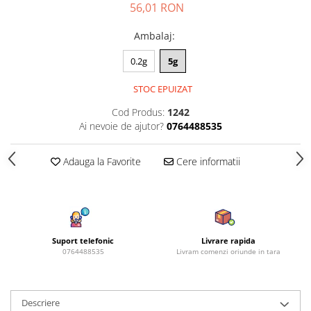
Amestec Plante Urcatoare
56,01 RON
Aubrieta
Ambalaj
:
Azalee
Banutei
0.2g
5g
Barba Imparatului
STOC EPUIZAT
Brumarele
Cactus
Cod Produs:
1242
Ai nevoie de ajutor?
0764488535
Caldarusa
Carciumareasa
Adauga la Favorite
Cere informatii
Carciumareasa
Castravete Decor
Ciubotica Cucului
Clarkia
Clopotei
Suport telefonic
Livrare rapida
0764488535
Livram comenzi oriunde in tara
Cobea
Convolvulus
Crizanteme
Descriere
Dahlia