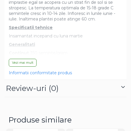
imprastie egal se acopera cu un strat fin de sol si se
Dovlecel Ornamental
stropesc. La temperatura optimala de 15-18 grade C
Dovleci Ornamentali
semintele cresc in 10-14 zile. Infloresc in lunile iunie -
Erigeron
iulie. Inaltimea plantei poate atinge 60 cm.
Esoltia
Specificatii tehnice
Euphorbia
Insamantat incepand cu luna martie
Filimica
Generalitati
Floare De Cristal
Continut
350 seminte/gram
Floare De Macaleandru
Plantare
martie-mai
Vezi mai mult
Floarea Miresei
Recoltare
iunie-septembrie
Floarea Pasiunii
Informatii conformitate produs
Vegetatie
90 zile
Floarea Soarelui
Review-uri
(0)
Flori Anuale Pitice
Flori De Piatra
Fluturas
Fumoasa Noptii
Galbenele
Produse similare
Gazania