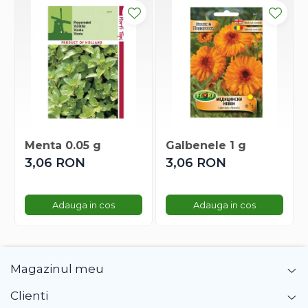
Gherghina
Iarba De Soaldina
Imortele
Lagurus
Lampion Chinezesc
Latirus
Lavanda
Lilicele
Menta 0.05 g
Galbenele 1 g
Limonium
3,06 RON
3,06 RON
Lipscanoaice
Lobelia
Lobularia
Adauga in cos
Adauga in cos
Lopatea
Luffa
Malope
Magazinul meu
Mararite
Maturica
Clienti