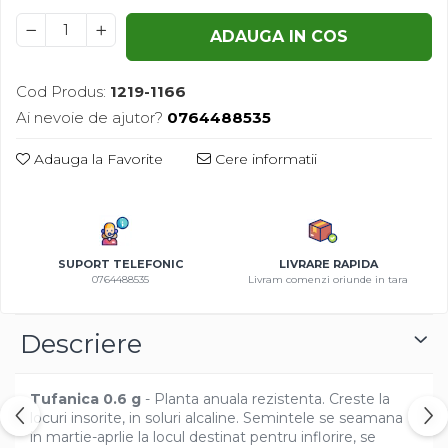
Azalee
ADAUGA IN COS
Banutei
Barba Imparatului
Cod Produs:
1219-1166
Brumarele
Ai nevoie de ajutor?
0764488535
Cactus
Caldarusa
Adauga la Favorite
Cere informatii
Carciumareasa
Carciumareasa
Castravete Decor
Ciubotica Cucului
SUPORT TELEFONIC
LIVRARE RAPIDA
Clarkia
0764488535
Livram comenzi oriunde in tara
Clopotei
Cobea
Descriere
Convolvulus
Crizanteme
Tufanica 0.6 g
- Planta anuala rezistenta. Creste la
Dahlia
locuri insorite, in soluri alcaline. Semintele se seamana
Degetul Rosu
in martie-aprlie la locul destinat pentru inflorire, se