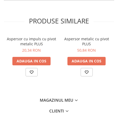
Dovlecel Ornamental
Dovleci Ornamentali
Erigeron
PRODUSE SIMILARE
Esoltia
Euphorbia
Filimica
Aspersor cu impuls cu pivot
Aspersor metalic cu pivot
metalic PLUS
PLUS
Floare De Cristal
20,34 RON
50,84 RON
Floare De Macaleandru
Floarea Miresei
ADAUGA IN COS
ADAUGA IN COS
Floarea Pasiunii
Floarea Soarelui
Flori Anuale Pitice
Flori De Piatra
Fluturas
Fumoasa Noptii
MAGAZINUL MEU
Galbenele
CLIENTI
Gazania