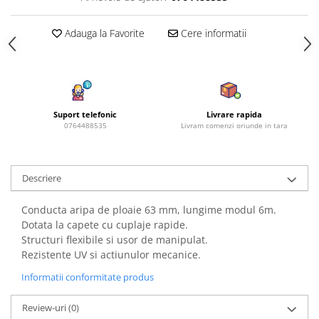
Azalee
Banutei
Adauga la Favorite
Cere informatii
Barba Imparatului
Brumarele
Cactus
Caldarusa
Suport telefonic
Livrare rapida
Carciumareasa
0764488535
Livram comenzi oriunde in tara
Carciumareasa
Castravete Decor
Descriere
Ciubotica Cucului
Clarkia
Conducta aripa de ploaie 63 mm, lungime modul 6m.
Clopotei
Dotata la capete cu cuplaje rapide.
Cobea
Structuri flexibile si usor de manipulat.
Convolvulus
Rezistente UV si actiunulor mecanice.
Crizanteme
Informatii conformitate produs
Dahlia
Review-uri
(0)
Degetul Rosu