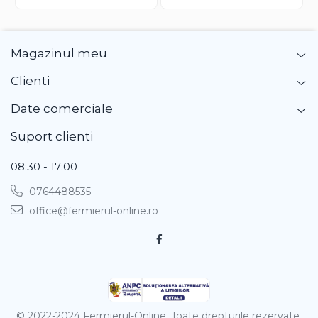
Gherghina
Iarba De Soaldina
Imortele
Magazinul meu
Lagurus
Lampion Chinezesc
Clienti
Latirus
Date comerciale
Lavanda
Lilicele
Suport clienti
Limonium
08:30 - 17:00
Lipscanoaice
Lobelia
0764488535
Lobularia
office@fermierul-online.ro
Lopatea
Luffa
Malope
Mararite
Maturica
© 2022-2024 Fermierul-Online. Toate drepturile rezervate.