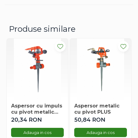
Dovlecel Ornamental
Dovleci Ornamentali
Erigeron
Produse similare
Esoltia
Euphorbia
Filimica
Floare De Cristal
Floare De Macaleandru
Floarea Miresei
Floarea Pasiunii
Floarea Soarelui
Flori Anuale Pitice
Flori De Piatra
Aspersor cu impuls
Aspersor metalic
Fluturas
cu pivot metalic
cu pivot PLUS
Fumoasa Noptii
PLUS
20,34 RON
50,84 RON
Galbenele
Gazania
Adauga in cos
Adauga in cos