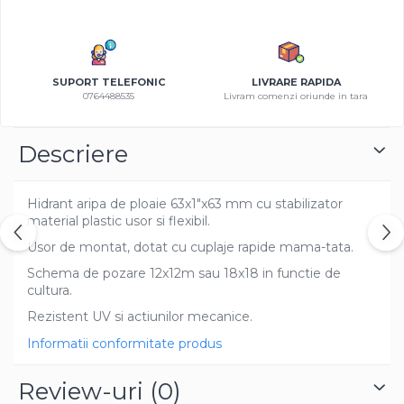
Azalee
Banutei
Barba Imparatului
SUPORT TELEFONIC
LIVRARE RAPIDA
Brumarele
0764488535
Livram comenzi oriunde in tara
Cactus
Caldarusa
Descriere
Carciumareasa
Carciumareasa
Castravete Decor
Hidrant aripa de ploaie 63x1"x63 mm cu stabilizator
material plastic usor si flexibil.
Ciubotica Cucului
Usor de montat, dotat cu cuplaje rapide mama-tata.
Clarkia
Schema de pozare 12x12m sau 18x18 in functie de
Clopotei
cultura.
Cobea
Rezistent UV si actiunilor mecanice.
Convolvulus
Informatii conformitate produs
Crizanteme
Dahlia
Review-uri
(0)
Degetul Rosu