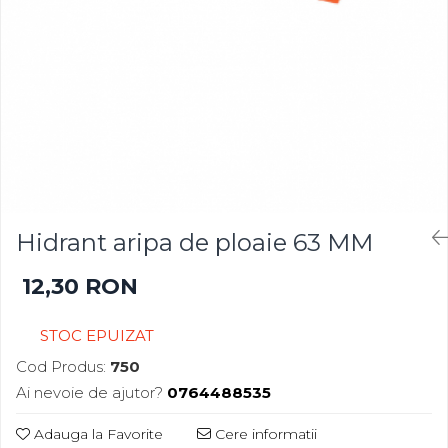
Gazon
Cereale
Gura leului
Conifere
Muscate
Floarea Soarelui
Ochiul boului
Flori si Plante Ornamentale
Panselute
Gazon
Petunii
Legume
Regina noptii
Lucerna
Zorele
Pomi fructiferi
Altele
Porumb
Hidrant aripa de ploaie 63 MM
Abutilon
Rapita
12,30 RON
Albastrita
Vita de vie
Albita
STOC EPUIZAT
Amaranthus
Amestec Alpin
Cod Produs:
750
Amestec Japonez
Ai nevoie de ajutor?
0764488535
Amestec Plante Urcatoare
Adauga la Favorite
Cere informatii
Aubrieta