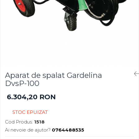
Gazon
Cereale
Gura leului
Conifere
Muscate
Floarea Soarelui
Ochiul boului
Flori si Plante Ornamentale
Panselute
Gazon
Petunii
Legume
Regina noptii
Lucerna
Zorele
Pomi fructiferi
Altele
Porumb
Aparat de spalat Gardelina
Abutilon
Rapita
DvsP-100
Albastrita
Vita de vie
6.304,20 RON
Albita
Amaranthus
STOC EPUIZAT
Amestec Alpin
Amestec Japonez
Cod Produs:
1518
Amestec Plante Urcatoare
Ai nevoie de ajutor?
0764488535
Aubrieta