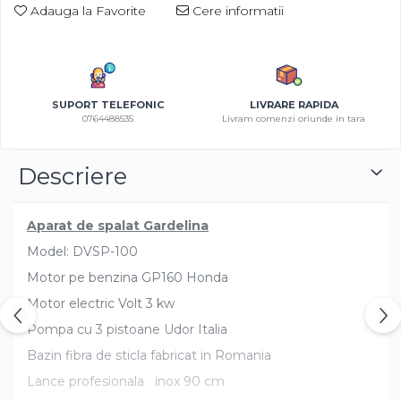
Adauga la Favorite
Cere informatii
Azalee
Banutei
Barba Imparatului
Brumarele
SUPORT TELEFONIC
LIVRARE RAPIDA
Cactus
0764488535
Livram comenzi oriunde in tara
Caldarusa
Carciumareasa
Descriere
Carciumareasa
Castravete Decor
Ciubotica Cucului
Aparat de spalat Gardelina
Clarkia
Model: DVSP-100
Clopotei
Motor pe benzina GP160 Honda
Cobea
Motor electric Volt 3 kw
Convolvulus
Pompa cu 3 pistoane Udor Italia
Crizanteme
Bazin fibra de sticla fabricat in Romania
Dahlia
Lance profesionala inox 90 cm
Degetul Rosu