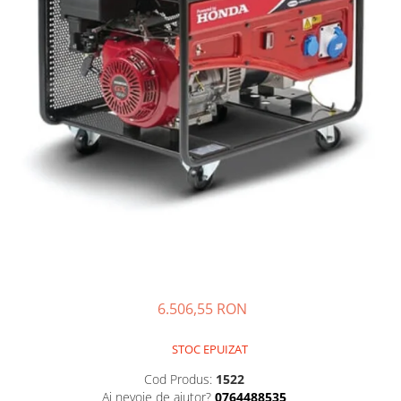
Creasta cocosului
Garoafe
Gazon
Gura leului
Muscate
Ochiul boului
Panselute
Petunii
Regina noptii
Zorele
Altele
Abutilon
Albastrita
6.506,55 RON
Albita
Amaranthus
STOC EPUIZAT
Amestec Alpin
Cod Produs:
1522
Amestec Japonez
Ai nevoie de ajutor?
0764488535