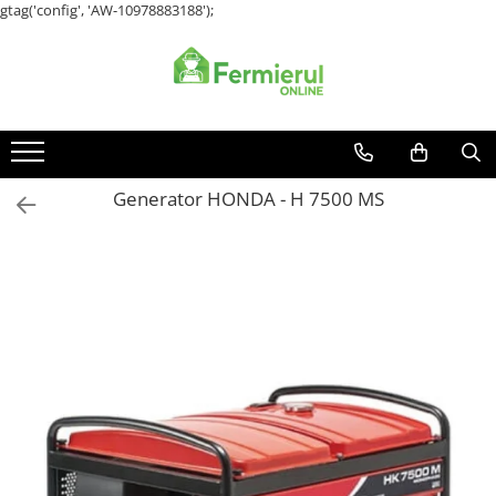
gtag('config', 'AW-10978883188');
Toate Produsele
Semințe
Cultură Mare
Porumb
Generator HONDA - H 7500 MS
Floarea Soarelui
Grau, orz
Lucerna
Rapita
Mazare furajera
Sfecla furajera
Sparceta
Flori și Plante Ornamentale
Condurul doamnei
Craite