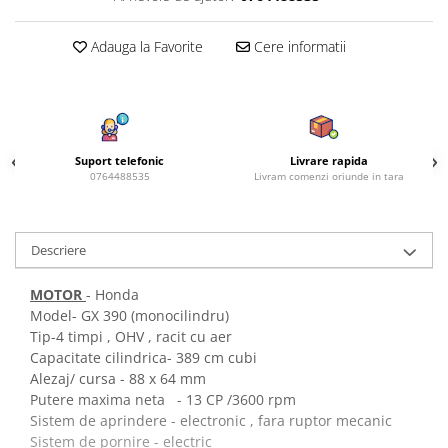
Amestec Plante Urcatoare
Aubrieta
Adauga la Favorite
Cere informatii
Azalee
Banutei
Barba Imparatului
Brumarele
Cactus
Suport telefonic
Livrare rapida
0764488535
Livram comenzi oriunde in tara
Caldarusa
Carciumareasa
Carciumareasa
Descriere
Castravete Decor
Ciubotica Cucului
MOTOR
- Honda
Clarkia
Model- GX 390 (monocilindru)
Tip-4 timpi , OHV , racit cu aer
Clopotei
Capacitate cilindrica- 389 cm cubi
Cobea
Alezaj/ cursa - 88 x 64 mm
Convolvulus
Putere maxima neta - 13 CP /3600 rpm
Crizanteme
Sistem de aprindere - electronic , fara ruptor mecanic
Sistem de pornire - electric
Dahlia