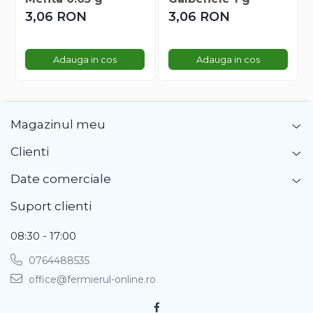
Gherghina
3,06 RON
3,06 RON
Iarba De Soaldina
Imortele
Lagurus
Adauga in cos
Adauga in cos
Lampion Chinezesc
Latirus
Lavanda
Magazinul meu
Lilicele
Limonium
Clienti
Lipscanoaice
Date comerciale
Lobelia
Lobularia
Suport clienti
Lopatea
08:30 - 17:00
Luffa
Malope
0764488535
Mararite
office@fermierul-online.ro
Maturica