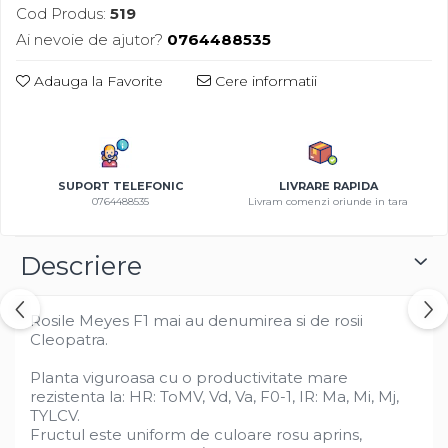
Cod Produs:
519
Azalee
Ai nevoie de ajutor?
0764488535
Banutei
Barba Imparatului
Adauga la Favorite
Cere informatii
Brumarele
Cactus
Caldarusa
Carciumareasa
SUPORT TELEFONIC
LIVRARE RAPIDA
Carciumareasa
0764488535
Livram comenzi oriunde in tara
Castravete Decor
Ciubotica Cucului
Descriere
Clarkia
Clopotei
Rosile Meyes F1 mai au denumirea si de rosii
Cobea
Cleopatra.
Convolvulus
Planta viguroasa cu o productivitate mare
Crizanteme
rezistenta la: HR: ToMV, Vd, Va, F0-1, IR: Ma, Mi, Mj,
Dahlia
TYLCV.
Degetul Rosu
Fructul este uniform de culoare rosu aprins,